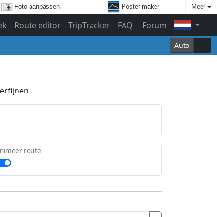
Foto aanpassen
Poster maker
Meer
ek
Route editor
TripTracker
FAQ
Forum
Auto
erfijnen.
nimeer route