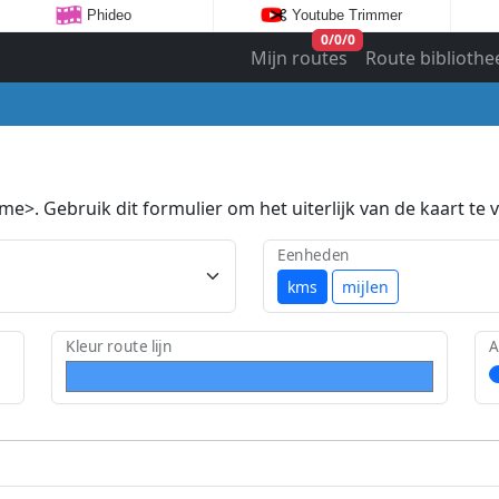
Phideo
Youtube Trimmer
0
/
0
/
0
Mijn routes
Route bibliothe
e>. Gebruik dit formulier om het uiterlijk van de kaart te v
Eenheden
kms
mijlen
Kleur route lijn
A