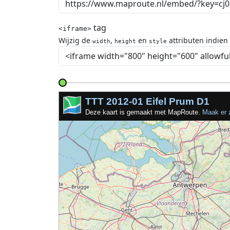
tag
<iframe>
Wijzig de
,
en
attributen indien
width
height
style