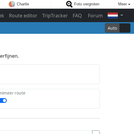
Chartle
Foto vergroten
Meer
ek
Route editor
TripTracker
FAQ
Forum
Auto
erfijnen.
nimeer route