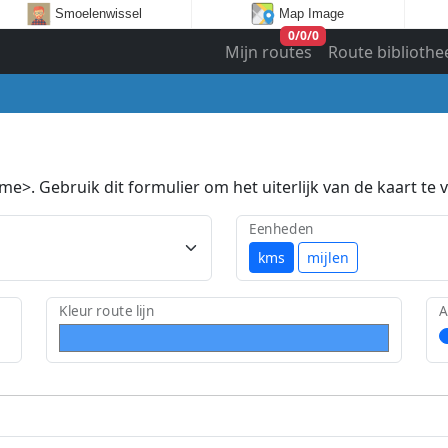
Smoelenwissel
Map Image
0
/
0
/
0
Mijn routes
Route bibliothe
e>. Gebruik dit formulier om het uiterlijk van de kaart te v
Eenheden
kms
mijlen
Kleur route lijn
A