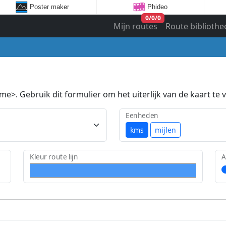
Poster maker
Phideo
0
/
0
/
0
Mijn routes
Route bibliothe
e>. Gebruik dit formulier om het uiterlijk van de kaart te v
Eenheden
kms
mijlen
Kleur route lijn
A