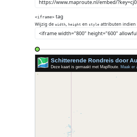
tag
<iframe>
Wijzig de
,
en
attributen indien
width
height
style