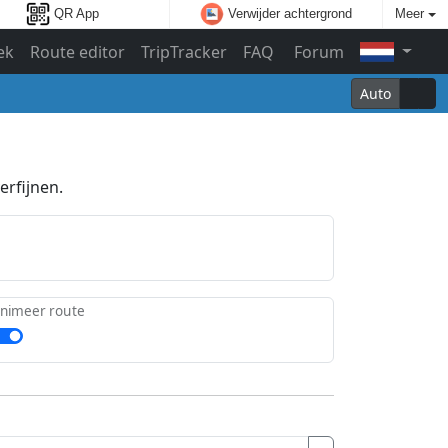
QR App
Verwijder achtergrond
Meer
ek
Route editor
TripTracker
FAQ
Forum
Auto
erfijnen.
nimeer route