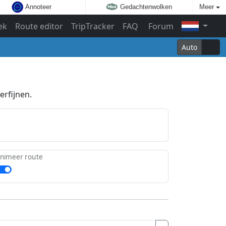
Annoteer
Gedachtenwolken
Meer
ek
Route editor
TripTracker
FAQ
Forum
Auto
erfijnen.
nimeer route