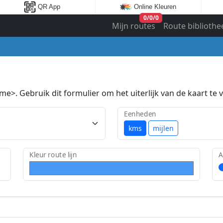
QR App
Online Kleuren
0
/
0
/
0
Mijn routes
Route bibliothe
e>. Gebruik dit formulier om het uiterlijk van de kaart te v
Eenheden
kms
mijlen
Kleur route lijn
A