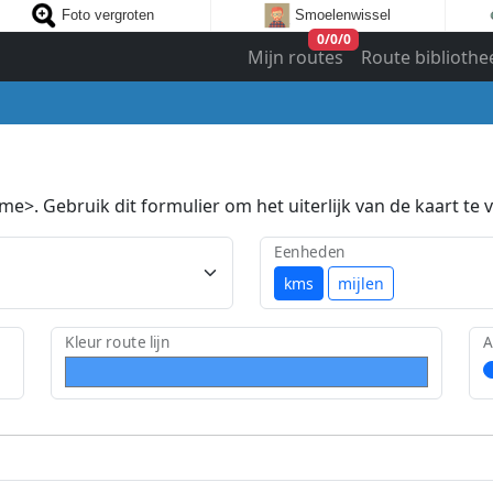
Foto vergroten
Smoelenwissel
0
/
0
/
0
Mijn routes
Route bibliothe
e>. Gebruik dit formulier om het uiterlijk van de kaart te v
Eenheden
kms
mijlen
Kleur route lijn
A