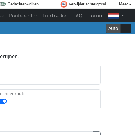
Gedachtenwolken
Verwijder achtergrond
Meer
ek
Route editor
TripTracker
FAQ
Forum
Auto
erfijnen.
nimeer route