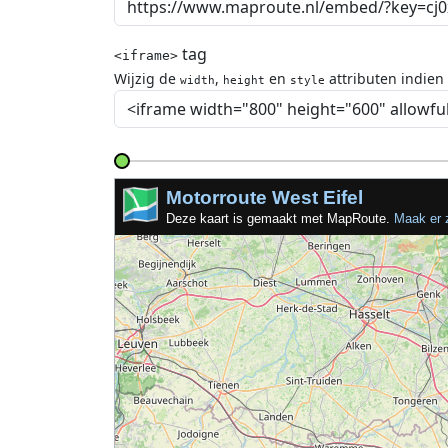
tag
<iframe>
Wijzig de
,
en
attributen indien
width
height
style