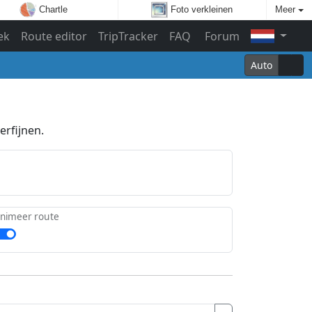
Chartle
Foto verkleinen
Meer
ek
Route editor
TripTracker
FAQ
Forum
Auto
erfijnen.
nimeer route