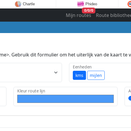
Chartle
Phideo
0
/
0
/
0
Mijn routes
Route bibliothe
e>. Gebruik dit formulier om het uiterlijk van de kaart te v
Eenheden
kms
mijlen
Kleur route lijn
A