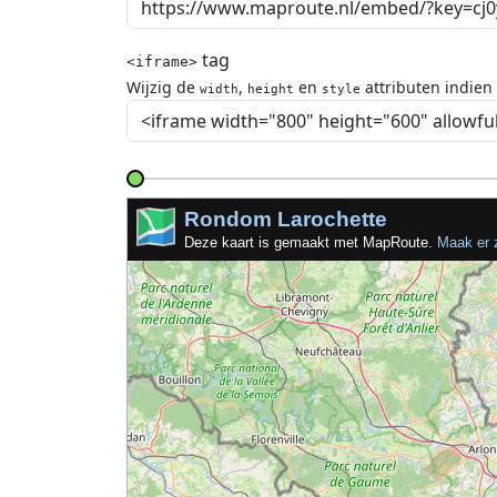
tag
<iframe>
Wijzig de
,
en
attributen indien
width
height
style