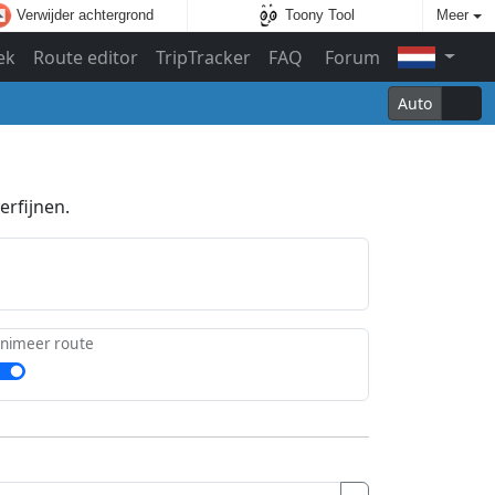
Verwijder achtergrond
Toony Tool
Meer
ek
Route editor
TripTracker
FAQ
Forum
Auto
erfijnen.
nimeer route