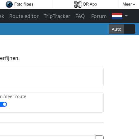
Foto filters
QR App
Meer
ek
Route editor
TripTracker
FAQ
Forum
Auto
erfijnen.
nimeer route