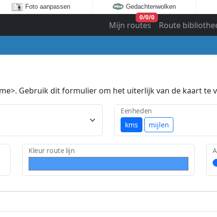
Foto aanpassen
Gedachtenwolken
0
/
0
/
0
Mijn routes
Route bibliothe
e>. Gebruik dit formulier om het uiterlijk van de kaart te v
Eenheden
kms
mijlen
Kleur route lijn
A