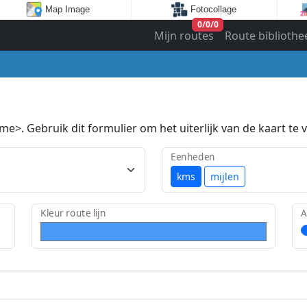
Map Image
Fotocollage
0
/
0
/
0
Mijn routes
Route bibliothe
e>. Gebruik dit formulier om het uiterlijk van de kaart te v
Eenheden
kms
mijlen
Kleur route lijn
A