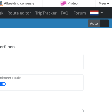
Afbeelding conversie
Phideo
Meer
ek
Route editor
TripTracker
FAQ
Forum
Auto
erfijnen.
nimeer route