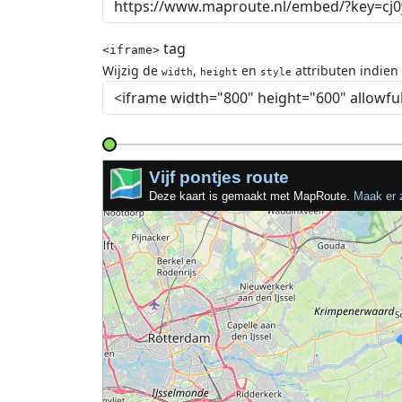
tag
<iframe>
Wijzig de
,
en
attributen indien
width
height
style