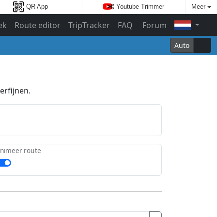
QR App
Youtube Trimmer
Meer
ek
Route editor
TripTracker
FAQ
Forum
Auto
erfijnen.
nimeer route