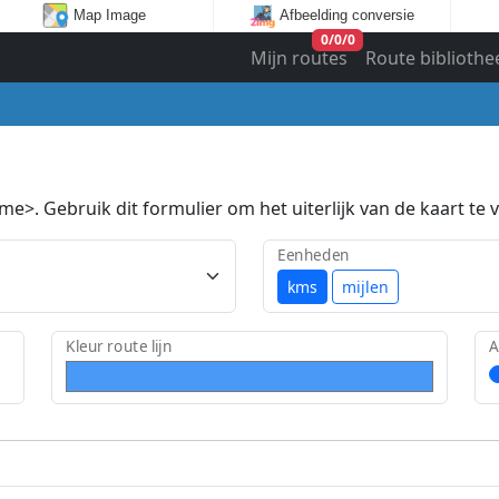
Map Image
Afbeelding conversie
0
/
0
/
0
Mijn routes
Route bibliothe
e>. Gebruik dit formulier om het uiterlijk van de kaart te v
Eenheden
kms
mijlen
Kleur route lijn
A