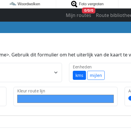
Woordwolken
Foto vergroten
0
/
0
/
0
Mijn routes
Route bibliothe
e>. Gebruik dit formulier om het uiterlijk van de kaart te v
Eenheden
kms
mijlen
Kleur route lijn
A