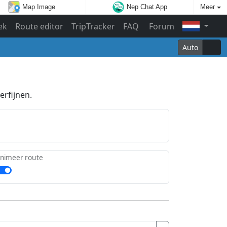
Map Image
Nep Chat App
Meer
ek
Route editor
TripTracker
FAQ
Forum
Auto
erfijnen.
nimeer route