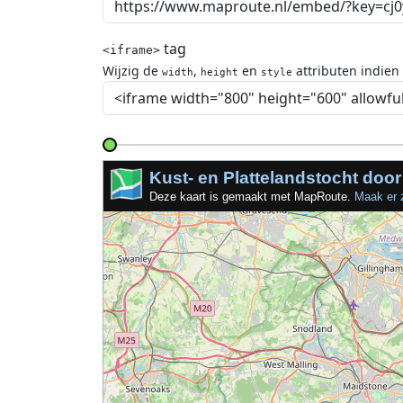
tag
<iframe>
Wijzig de
,
en
attributen indien
width
height
style