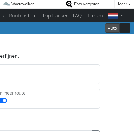
Woordwolken
Foto vergroten
Meer
ek
Route editor
TripTracker
FAQ
Forum
Auto
erfijnen.
nimeer route