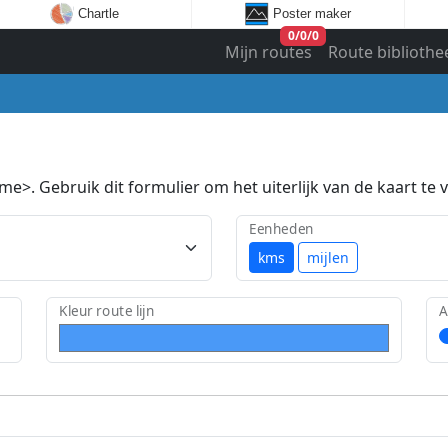
Chartle
Poster maker
0
/
0
/
0
Mijn routes
Route bibliothe
e>. Gebruik dit formulier om het uiterlijk van de kaart te v
Eenheden
kms
mijlen
Kleur route lijn
A