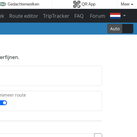
Gedachtenwolken
QR App
Meer
ek
Route editor
TripTracker
FAQ
Forum
Auto
erfijnen.
nimeer route