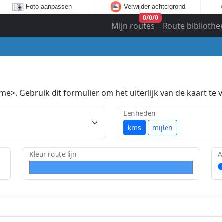
Foto aanpassen
Verwijder achtergrond
0
/
0
/
0
Mijn routes
Route bibliothe
e>. Gebruik dit formulier om het uiterlijk van de kaart te v
Eenheden
kms
mijlen
Kleur route lijn
A