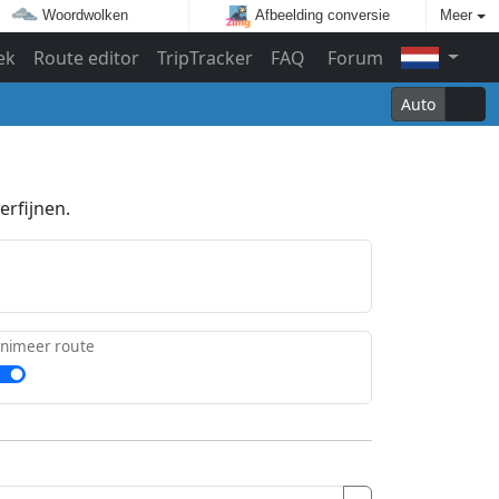
Woordwolken
Afbeelding conversie
Meer
ek
Route editor
TripTracker
FAQ
Forum
Auto
erfijnen.
nimeer route