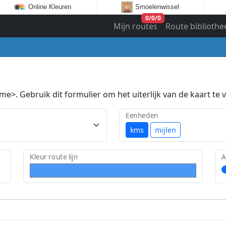
Online Kleuren
Smoelenwissel
0
/
0
/
0
Mijn routes
Route bibliothe
e>. Gebruik dit formulier om het uiterlijk van de kaart te v
Eenheden
kms
mijlen
Kleur route lijn
A