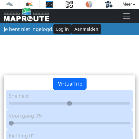
Meer
Je bent niet ingelogd.
Log in
Aanmelden
VirtualTrip
Snelheid
Voortgang
0%
Richting
0°