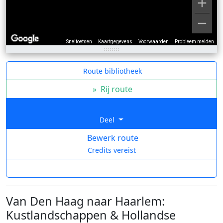
Sneltoetsen
Kaartgegevens
Voorwaarden
Probleem melden
Route bibliotheek
»
Rij route
Deel
Bewerk route
Credits vereist
Van Den Haag naar Haarlem:
Kustlandschappen & Hollandse