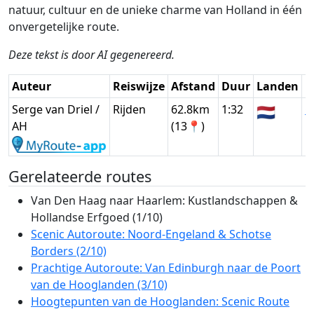
natuur, cultuur en de unieke charme van Holland in één
onvergetelijke route.
Deze tekst is door AI gegenereerd.
Auteur
Reiswijze
Afstand
Duur
Landen
D
Serge van Driel /
Rijden
62.8km
1:32
🇳🇱
G
AH
(13📍)
Gerelateerde routes
Van Den Haag naar Haarlem: Kustlandschappen &
Hollandse Erfgoed (1/10)
Scenic Autoroute: Noord-Engeland & Schotse
Borders (2/10)
Prachtige Autoroute: Van Edinburgh naar de Poort
van de Hooglanden (3/10)
Hoogtepunten van de Hooglanden: Scenic Route