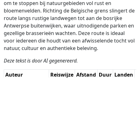
om te stoppen bij natuurgebieden vol rust en
bloemenvelden. Richting de Belgische grens slingert de
route langs rustige landwegen tot aan de bosrijke
Antwerpse buitenwijken, waar uitnodigende parken en
gezellige brasserieën wachten. Deze route is ideaal
voor iedereen die houdt van een afwisselende tocht vol
natuur, cultuur en authentieke beleving.
Deze tekst is door AI gegenereerd.
Auteur
Reiswijze
Afstand
Duur
Landen
D
Bart DM / AH
Rijden
90.7km
2:01
🇧🇪
🇳🇱
G
(23📍)