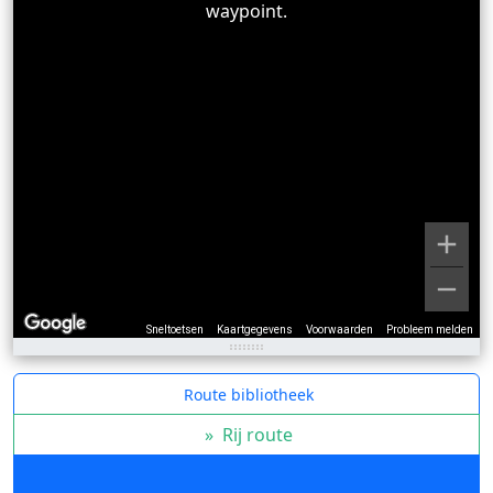
waypoint.
Sneltoetsen
Kaartgegevens
Voorwaarden
Probleem melden
Route bibliotheek
»
Rij route