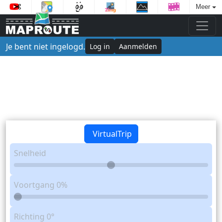
Meer
Je bent niet ingelogd.
Log in
Aanmelden
VirtualTrip
Snelheid
Voortgang
0%
Richting
0°