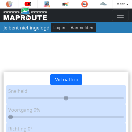
Meer
Je bent niet ingelogd.
Log in
Aanmelden
VirtualTrip
Snelheid
Voortgang
0%
Richting
0°