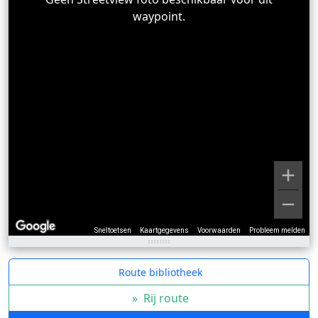
waypoint.
Sneltoetsen
Kaartgegevens
Voorwaarden
Probleem melden
Route bibliotheek
»
Rij route