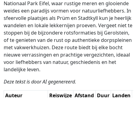
Nationaal Park Eifel, waar rustige meren en glooiende
weides een paradijs vormen voor natuurliefhebbers. In
sfeervolle plaatsjes als Prüm en Stadtkyll kun je heerlijk
wandelen en lokale lekkernijen proeven. Vergeet niet te
stoppen bij de bijzondere rotsformaties bij Gerolstein,
of te genieten van de rust op authentieke dorpspleinen
met vakwerkhuizen. Deze route biedt bij elke bocht
nieuwe verrassingen en prachtige vergezichten, ideaal
voor liefhebbers van natuur, geschiedenis en het
landelijke leven.
Deze tekst is door AI gegenereerd.
Auteur
Reiswijze
Afstand
Duur
Landen
D
René Plücken /
Rijden
347.8km
6:48
🇩🇪
🇧🇪
G
AH
(39📍)
🇱🇺