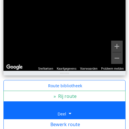
Sneltoetsen
Kaartgegevens
Voorwaarden
Probleem melden
Route bibliotheek
»
Rij route
Deel
Bewerk route