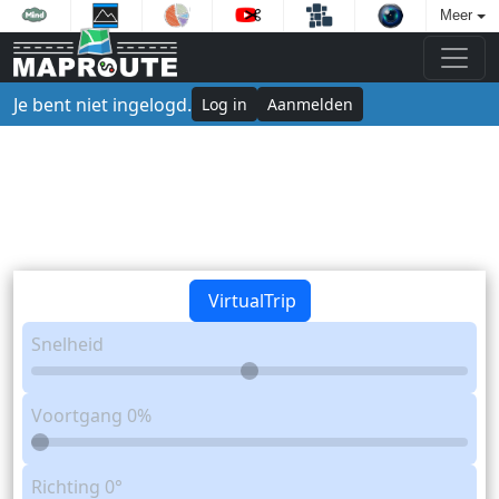
Meer
Je bent niet ingelogd.
Log in
Aanmelden
VirtualTrip
Snelheid
Voortgang
0%
Richting
0°