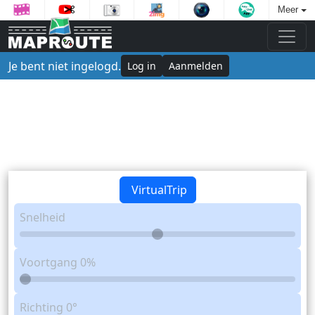
Meer
Je bent niet ingelogd.
Log in
Aanmelden
VirtualTrip
Snelheid
Voortgang
0%
Richting
0°