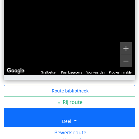
Sneltoetsen
Kaartgegevens
Voorwaarden
Probleem melden
Route bibliotheek
»
Rij route
Deel
Bewerk route