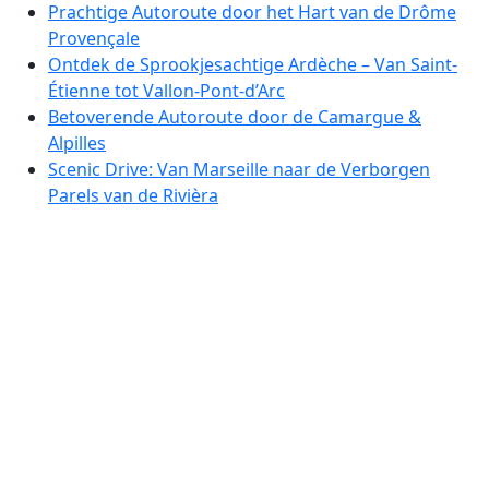
Prachtige Autoroute door het Hart van de Drôme
Provençale
Ontdek de Sprookjesachtige Ardèche – Van Saint-
Étienne tot Vallon-Pont-d’Arc
Betoverende Autoroute door de Camargue &
Alpilles
Scenic Drive: Van Marseille naar de Verborgen
Parels van de Rivièra
Scenic Riviera Rit: Van Saint-Tropez naar Monaco
Prachtige Autoroute door de Groene Heuvels van
de Provence
Scenic Autoroute door de Uitlopers van de
Pyreneeën: Van Foix tot het Hart van Ariège
Panoramaroute Pyreneeën: Betoverende Autorit
door Ariège en Aude
Ontdek de Prachtige Catharenland Rondrit
Scenic autorit door de Dordogne: Wijngaarden,
Dorpen en Uitzichtpunten
Ontdekkingstocht Dordogne: Autoroute langs