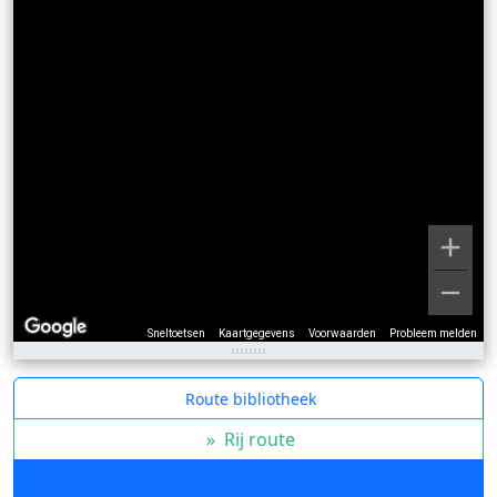
Sneltoetsen
Kaartgegevens
Voorwaarden
Probleem melden
Route bibliotheek
»
Rij route