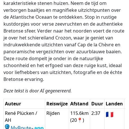
karakteristieke stenen huizen. Neem de tijd om
verborgen baaitjes en magnifieke uitzichtpunten over
de Atlantische Oceaan te ontdekken. Stop in rustige
kustdorpjes voor verse zeevruchten en de authentieke
Bretonse sfeer. Verder naar het noorden voert de route
je over het schiereiland Crozon, waar je geniet van
indrukwekkende uitzichten vanaf Cap de la Chèvre en
panoramische vergezichten over azuurblauwe baaien.
Deze route dompelt je onder in de natuurlijke
schoonheid en het erfgoed van deze ruige kust, ideaal
voor liefhebbers van uitzichten, fotografie en de échte
Bretonse ervaring.
Deze tekst is door AI gegenereerd.
Auteur
Reiswijze
Afstand
Duur
Landen
D
René Plücken /
Rijden
115.6km
2:37
🇫🇷
G
AH
(20📍)