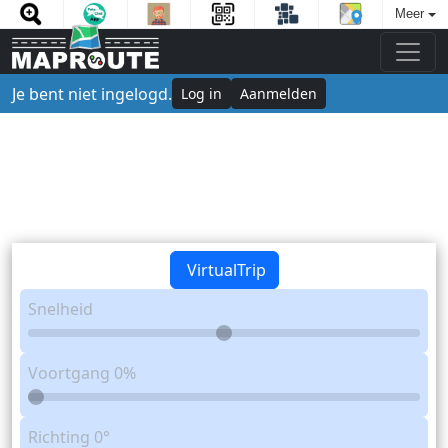
Meer
Je bent niet ingelogd.
Log in
Aanmelden
VirtualTrip
Snelheid
Voortgang
0%
Richting
0°