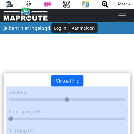
Meer
Je bent niet ingelogd.
Log in
Aanmelden
VirtualTrip
Snelheid
Voortgang
0%
Richting
0°