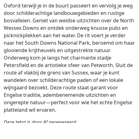
Oxford terwijl je in de buurt passeert en vervolg je weg
door schilderachtige landbouwgebieden en rustige
bosvalleien. Geniet van weidse uitzichten over de North
Wessex Downs en ontdek onderweg knusse pubs en
picknickplekken aan het water. De rit voert je verder
naar het South Downs National Park, beroemd om haar
glooiende krijtheuvels en uitgestrekte natuur.
Onderweg kom je langs het charmante stadje
Petersfield en de artistieke sfeer van Petworth. Sluit de
route af vlakbij de grens van Sussex, waar je kunt
wandelen over schilderachtige paden of een lokale
wijngaard bezoekt. Deze route staat garant voor
Engelse traditie, adembenemende uitzichten en
ongerepte natuur—perfect voor wie het echte Engelse
platteland wil ervaren.
Deze tekst is door AI gegenereerd.
Auteur
Reiswijze
Afstand
Duur
Landen
D