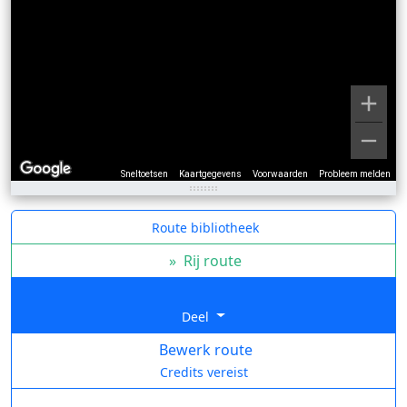
Sneltoetsen
Kaartgegevens
Voorwaarden
Probleem melden
Route bibliotheek
»
Rij route
Deel
Bewerk route
Credits vereist