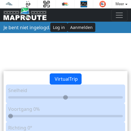
Meer
Je bent niet ingelogd.
Log in
Aanmelden
VirtualTrip
Snelheid
Voortgang
0%
Richting
0°