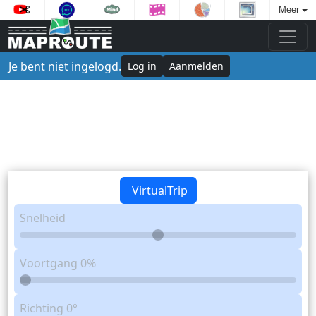
Meer
Je bent niet ingelogd.
Log in
Aanmelden
VirtualTrip
Snelheid
Voortgang
0%
Richting
0°