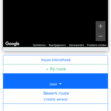
Sneltoetsen
Kaartgegevens
Voorwaarden
Probleem melden
Route bibliotheek
»
Rij route
Deel
Bewerk route
Credits vereist