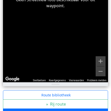
waypoint.
Sneltoetsen
Kaartgegevens
Voorwaarden
Probleem melden
Route bibliotheek
»
Rij route