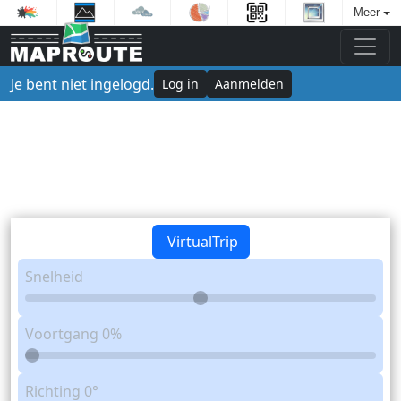
Meer
Je bent niet ingelogd.
Log in
Aanmelden
VirtualTrip
Snelheid
Voortgang
0%
Richting
0°