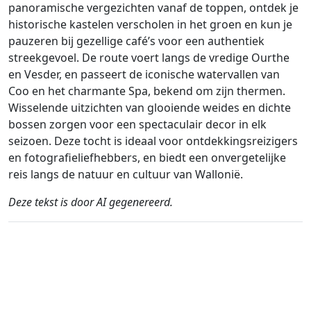
panoramische vergezichten vanaf de toppen, ontdek je
historische kastelen verscholen in het groen en kun je
pauzeren bij gezellige café’s voor een authentiek
streekgevoel. De route voert langs de vredige Ourthe
en Vesder, en passeert de iconische watervallen van
Coo en het charmante Spa, bekend om zijn thermen.
Wisselende uitzichten van glooiende weides en dichte
bossen zorgen voor een spectaculair decor in elk
seizoen. Deze tocht is ideaal voor ontdekkingsreizigers
en fotografieliefhebbers, en biedt een onvergetelijke
reis langs de natuur en cultuur van Wallonië.
Deze tekst is door AI gegenereerd.
Auteur
Reiswijze
Afstand
Duur
Landen
D
Guy Heyns / AH
Rijden
205.4km
4:29
🇧🇪
🇩🇪
G
(27📍)