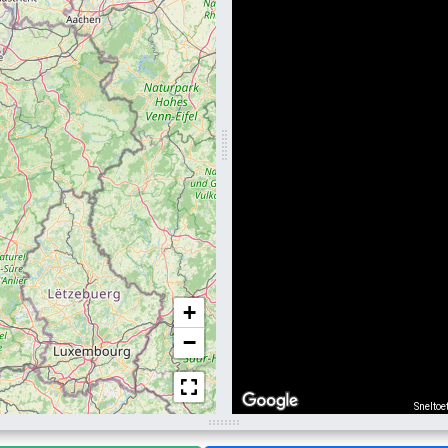
+
−
Sneltoe