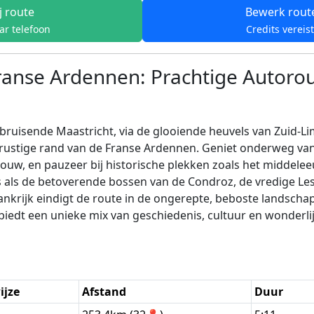
j route
Bewerk rout
ar telefoon
Credits vereis
ranse Ardennen: Prachtige Autoro
ruisende Maastricht, via de glooiende heuvels van Zuid-Lim
 rustige rand van de Franse Ardennen. Geniet onderweg va
uw, en pauzeer bij historische plekken zoals het middeleeu
 als de betoverende bossen van de Condroz, de vredige Less
krijk eindigt de route in de ongerepte, beboste landsch
edt een unieke mix van geschiedenis, cultuur en wonderlijk
ijze
Afstand
Duur