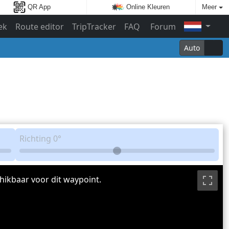
QR App
Online Kleuren
Meer
ek
Route editor
TripTracker
FAQ
Forum
Auto
Richting
0°
hikbaar voor dit waypoint.