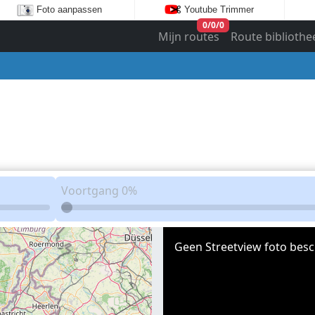
Foto aanpassen
Youtube Trimmer
0
/
0
/
0
Mijn routes
Route bibliothe
Voortgang
0%
Geen Streetview foto besc