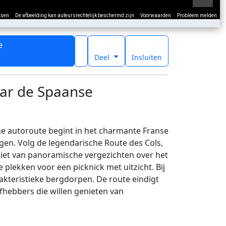
tsen
De afbeelding kan auteursrechtelijk beschermd zijn
Voorwaarden
Probleem melden
e
t
Deel
Insluiten
ar de Spaanse
e autoroute begint in het charmante Franse
gen. Volg de legendarische Route des Cols,
eniet van panoramische vergezichten over het
lekken voor een picknick met uitzicht. Bij
kteristieke bergdorpen. De route eindigt
efhebbers die willen genieten van