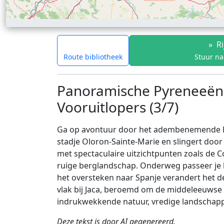
»
Ri
Route bibliotheek
Stuur na
Panoramische Pyreneeënr
Vooruitlopers (3/7)
Ga op avontuur door het adembenemende lan
stadje Oloron-Sainte-Marie en slingert door
met spectaculaire uitzichtpunten zoals de C
ruige berglandschap. Onderweg passeer je h
het oversteken naar Spanje verandert het d
vlak bij Jaca, beroemd om de middeleeuwse ci
indrukwekkende natuur, vredige landschappe
Deze tekst is door AI gegenereerd.