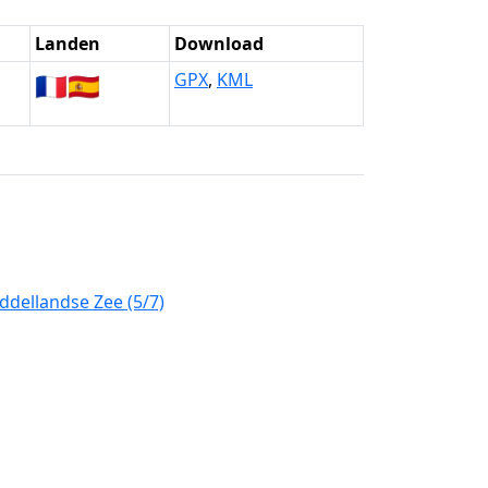
Landen
Download
🇫🇷
🇪🇸
GPX
,
KML
dellandse Zee (5/7)