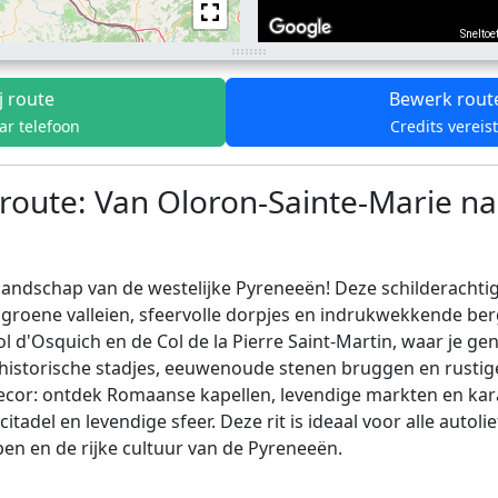
Sneltoe
j route
Bewerk rout
ar telefoon
Credits vereis
oute: Van Oloron-Sainte-Marie na
dschap van de westelijke Pyreneeën! Deze schilderachtig
 groene valleien, sfeervolle dorpjes en indrukwekkende ber
ol d'Osquich en de Col de la Pierre Saint-Martin, waar je g
istorische stadjes, eeuwenoude stenen bruggen en rustige p
ecor: ontdek Romaanse kapellen, levendige markten en kara
tadel en levendige sfeer. Deze rit is ideaal voor alle autoli
n en de rijke cultuur van de Pyreneeën.