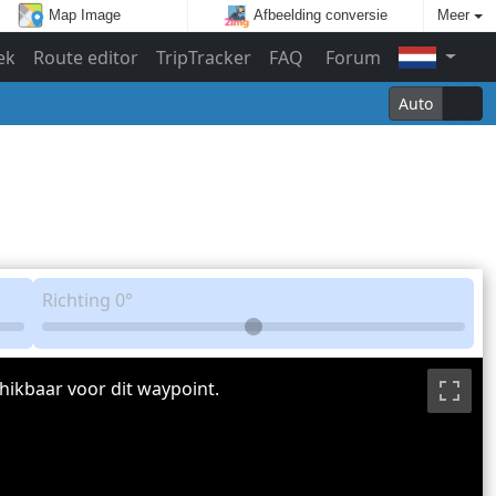
Map Image
Afbeelding conversie
Meer
ek
Route editor
TripTracker
FAQ
Forum
Auto
Richting
0°
hikbaar voor dit waypoint.