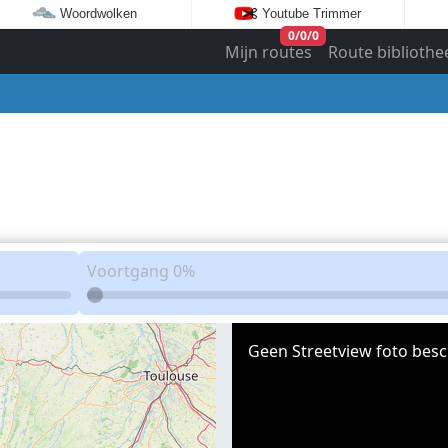
Woordwolken
Youtube Trimmer
0
/
0
/
0
Mijn routes
Route bibliothe
Voortgang
0%
Geen Streetview foto besc