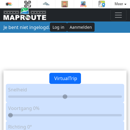
Meer
Je bent niet ingelogd.
Log in
Aanmelden
VirtualTrip
Snelheid
Voortgang
0%
Richting
0°