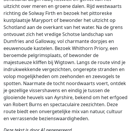
uitzicht over meren en groene dalen. Rijd westwaarts
richting de Solway Firth en bezoek het pittoreske
kustplaatsje Maryport of bewonder het uitzicht op
Schotland aan de overkant van het water. Na de grens
ontvouwt zich het vredige Schotse landschap van
Dumfries and Galloway, vol charmante dorpjes en
eeuwenoude kastelen. Bezoek Whithorn Priory, een
beroemde pelgrimsplaats, of bewonder de
majestueuze kliffen bij Wigtown. Langs de route vind je
indrukwekkende vergezichten, ongerepte stranden en
volop mogelijkheden om zeehonden en zeevogels te
spotten. Naarmate de tocht noordwaarts voert, ontdek
je gezellige vissershavens en eindig je tussen de
glooiende heuvels van Ayrshire, bekend om het erfgoed
van Robert Burns en spectaculaire zeezichten. Deze
route biedt een onvergetelijke mix van natuur, cultuur
en verrassende bezienswaardigheden.
Deze tekst is door AI gegenereerd.