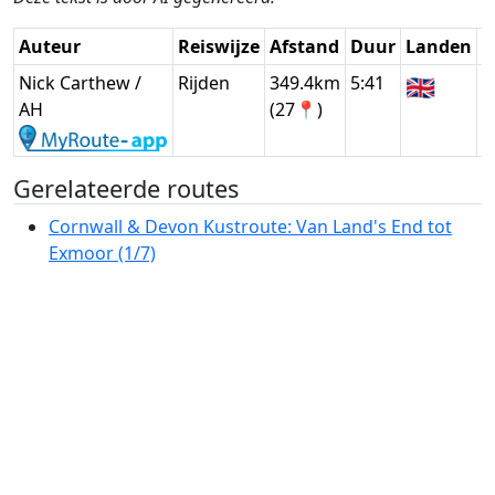
Auteur
Reiswijze
Afstand
Duur
Landen
D
Nick Carthew /
Rijden
349.4km
5:41
🇬🇧
G
AH
(27📍)
Gerelateerde routes
Cornwall & Devon Kustroute: Van Land's End tot
Exmoor (1/7)
Slingerend door Wessex en de Welshe Grens: Een
Betoverende Scenic Drive (2/7)
Panoramaroute Noord-Wales & Lake District (3/7)
Ontdek de Betovering van Noord-Engeland tot
Zuidwest-Schotland (4/7)
Hoogland Avontuur: Van Ayrshire naar Wester Ross
(5/7)
Wonders van Wester Ross: Een Prachtige
Autoroute door de Hooglanden (6/7)