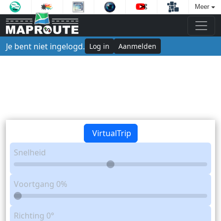
Meer
Je bent niet ingelogd.
Log in
Aanmelden
VirtualTrip
Snelheid
Voortgang
0%
Richting
0°