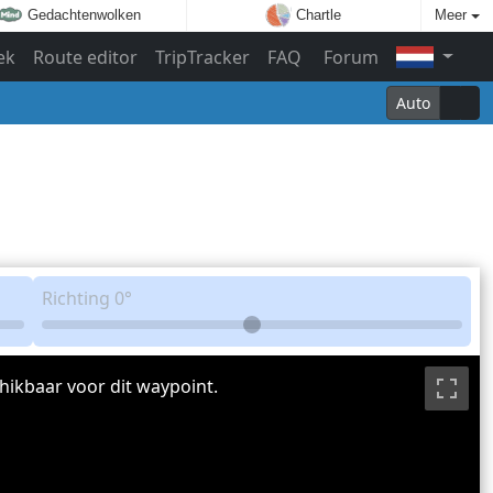
Gedachtenwolken
Chartle
Meer
ek
Route editor
TripTracker
FAQ
Forum
Auto
Richting
0°
hikbaar voor dit waypoint.