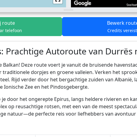
Sneltoe
j route
Bewerk rout
ar telefoon
Credits vereis
s: Prachtige Autoroute van Durrës 
 Balkan! Deze route voert je vanuit de bruisende havensta
r traditionele dorpjes en groene valleien. Verken het sproo
l. Rijd verder door het bergachtige zuiden van Albanië, l
 Ionische Zee en het Pindosgebergte.
 je door het ongerepte Epirus, langs heldere rivieren en k
lex op reusachtige rotsen, met een van de meest spectacula
ige natuur—de perfecte reis voor liefhebbers van avontuur