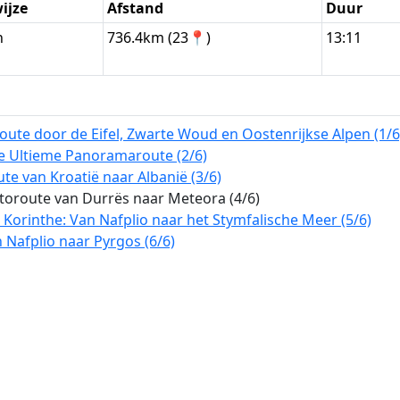
ijze
Afstand
Duur
n
736.4km (23📍)
13:11
oute door de Eifel, Zwarte Woud en Oostenrijkse Alpen (1/6
De Ultieme Panoramaroute (2/6)
te van Kroatië naar Albanië (3/6)
utoroute van Durrës naar Meteora (4/6)
 Korinthe: Van Nafplio naar het Stymfalische Meer (5/6)
Nafplio naar Pyrgos (6/6)