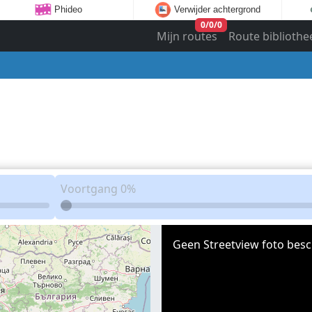
Phideo
Verwijder achtergrond
0
/
0
/
0
Mijn routes
Route bibliothe
Voortgang
0%
Geen Streetview foto besc