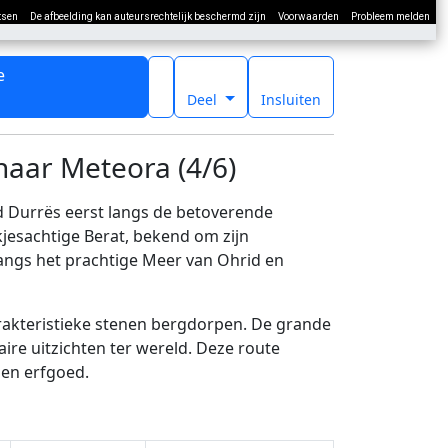
tsen
De afbeelding kan auteursrechtelijk beschermd zijn
Voorwaarden
Probleem melden
e
t
Deel
Insluiten
naar Meteora (4/6)
d Durrës eerst langs de betoverende
kjesachtige Berat, bekend om zijn
angs het prachtige Meer van Ohrid en
arakteristieke stenen bergdorpen. De grande
ire uitzichten ter wereld. Deze route
 en erfgoed.