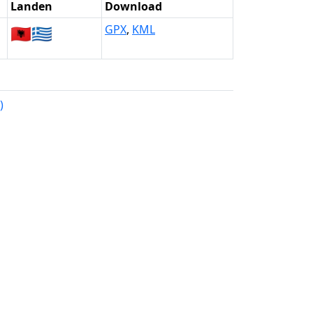
Landen
Download
🇦🇱
🇬🇷
GPX
,
KML
)