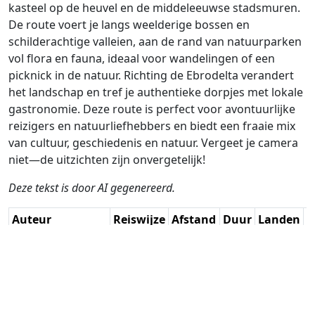
kasteel op de heuvel en de middeleeuwse stadsmuren.
De route voert je langs weelderige bossen en
schilderachtige valleien, aan de rand van natuurparken
vol flora en fauna, ideaal voor wandelingen of een
picknick in de natuur. Richting de Ebrodelta verandert
het landschap en tref je authentieke dorpjes met lokale
gastronomie. Deze route is perfect voor avontuurlijke
reizigers en natuurliefhebbers en biedt een fraaie mix
van cultuur, geschiedenis en natuur. Vergeet je camera
niet—de uitzichten zijn onvergetelijk!
Deze tekst is door AI gegenereerd.
Auteur
Reiswijze
Afstand
Duur
Landen
D
Òscar Escuder /
Rijden
227.3km
3:13
🇪🇸
G
AH
(10📍)