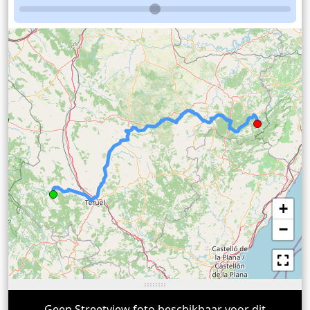
+
−
Geen Streetview foto beschikbaar voor dit