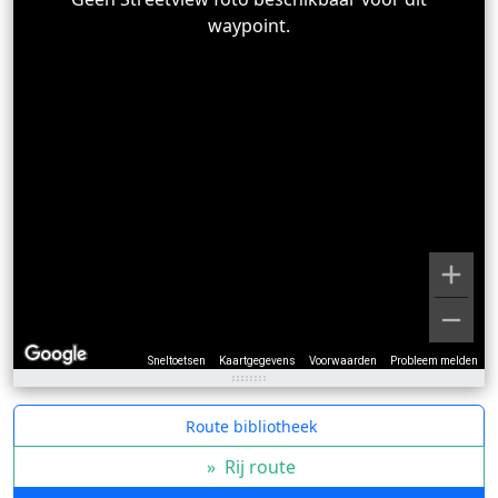
waypoint.
Sneltoetsen
Kaartgegevens
Voorwaarden
Probleem melden
Route bibliotheek
»
Rij route