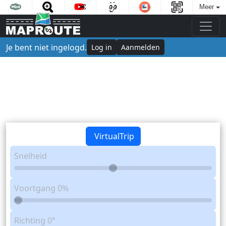
Meer
Je bent niet ingelogd.
Log in
Aanmelden
VirtualTrip
Snelheid
Voortgang
0%
Richting
0°