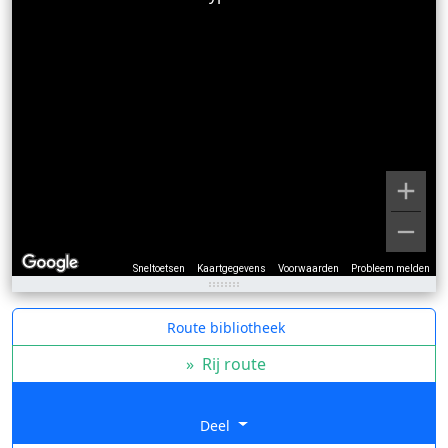
Sneltoetsen
Kaartgegevens
Voorwaarden
Probleem melden
Route bibliotheek
»
Rij route
Deel