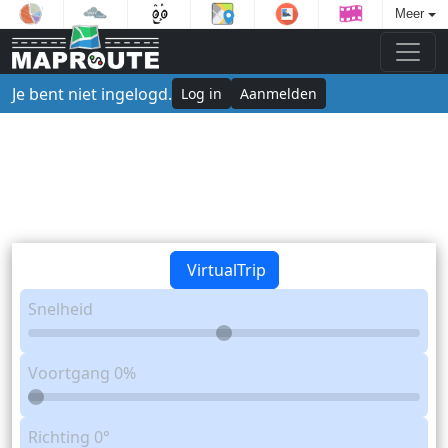
Meer
Je bent niet ingelogd.
Log in
Aanmelden
VirtualTrip
Snelheid
Voortgang
0%
Richting
0°