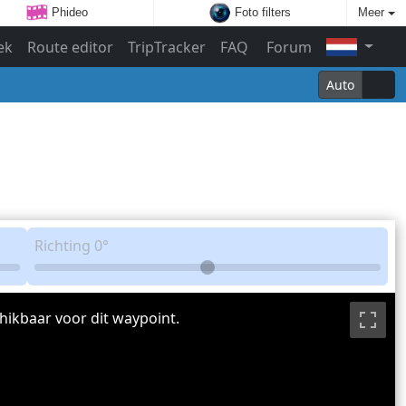
Phideo
Foto filters
Meer
ek
Route editor
TripTracker
FAQ
Forum
Auto
Richting
0°
hikbaar voor dit waypoint.