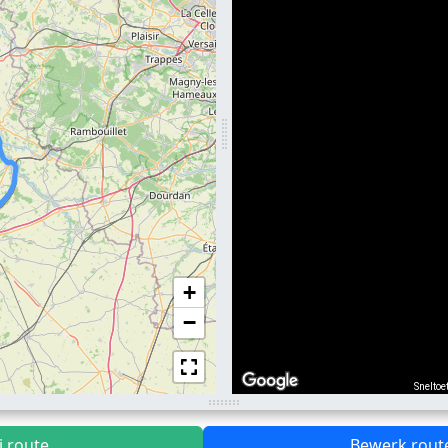
+
−
Sneltoe
j route
Bewerk rout