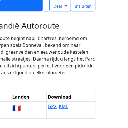
t
Deel
Insluiten
mandië Autoroute
route begint nabij Chartres, beroemd om
orpen zoals Bonneval, bekend om haar
nd, graanvelden en eeuwenoude kastelen.
lle straatjes. Daarna rijdt u langs het Parc
 uitzichtpunten, perfect voor een picknick
rans erfgoed op elke kilometer.
Landen
Download
🇫🇷
GPX
,
KML