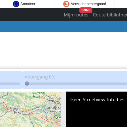
Annoteer
Verwijder achtergrond
0
/
0
/
0
Mijn routes
Route bibliothe
Voortgang
0%
Geen Streetview foto besc