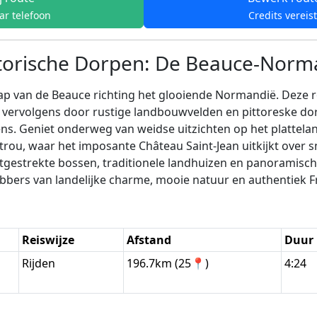
ar telefoon
Credits vereis
istorische Dorpen: De Beauce-Nor
hap van de Beauce richting het glooiende Normandië. Deze 
t vervolgens door rustige landbouwvelden en pittoreske d
. Geniet onderweg van weidse uitzichten op het plattela
u, waar het imposante Château Saint-Jean uitkijkt over sma
gestrekte bossen, traditionele landhuizen en panoramische
bbers van landelijke charme, mooie natuur en authentiek F
Reiswijze
Afstand
Duur
Rijden
196.7km (25📍)
4:24