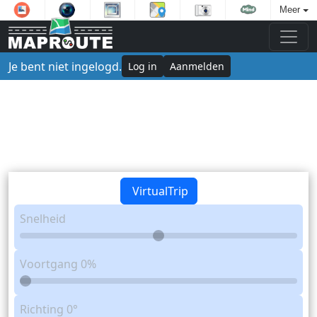
Meer
Je bent niet ingelogd.
Log in
Aanmelden
VirtualTrip
Snelheid
Voortgang
0%
Richting
0°