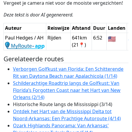
Vergeet je camera niet voor de mooiste vergezichten!
Deze tekst is door AI gegenereerd.
Auteur
Reiswijze
Afstand
Duur
Landen
D
Paul Hedges / AH
Rijden
641km
6:52
🇺🇸
G
(21📍)
Gerelateerde routes
Verborgen Golfkust van Florida: Een Schitterende
Rit van Daytona Beach naar Apalachicola (1/14)
Schilderachtige Roadtrip langs de Golfkust: Van
Florida’s Forgotten Coast naar het Hart van New
Orleans (2/14)
Historische Route langs de Mississippi (3/14)
Ontdek het Hart van de Mississippi Delta tot
Noord-Arkansas: Een Prachtige Autoroute (4/14)
Ozark Highlands Panorama: Van Arkansas'