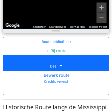
Sneltoetsen
Kaartgegevens
Voorwaarden
Probleem melden
Route bibliotheek
»
Rij route
Deel
Bewerk route
Credits vereist
Historische Route langs de Mississippi