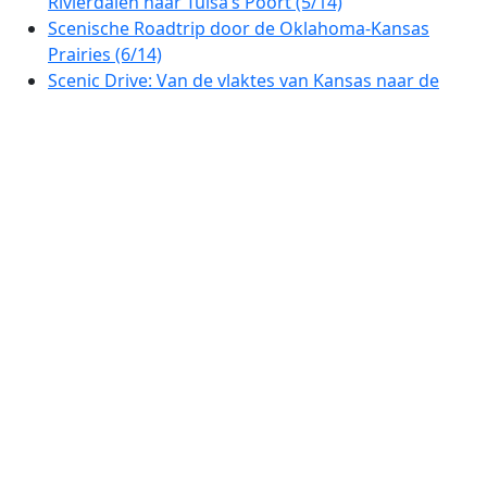
Rivierdalen naar Tulsa’s Poort (5/14)
Scenische Roadtrip door de Oklahoma-Kansas
Prairies (6/14)
Scenic Drive: Van de vlaktes van Kansas naar de
poort van Pikes Peak (7/14)
Van Pikes Peak naar de San Juan Gateway:
Adembenemende Autoroute door Colorado (8/14)
Prachtige Autorit door Colorado: Van South Fork
naar Grand Mesa (9/14)
San Juan Skyway: Een Reis door Colorado’s
Indrukwekkende Bergen (10/14)
Adembenemende Utah: Van Four Corners tot Cedar
Breaks (11/14)
Rode Rotsen en Rivieren: Prachtige Autoroute van
Bryce Canyon naar de Hoover Dam (12/14)
Hoover Dam to Ridgecrest through Death Valley
and Las Vegas (13/14)
Ridgecrest to Santa Monica (14/14)