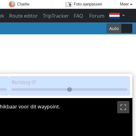
Chartle
Foto aanpassen
Meer
ek
Route editor
TripTracker
FAQ
Forum
Auto
Richting
0°
hikbaar voor dit waypoint.