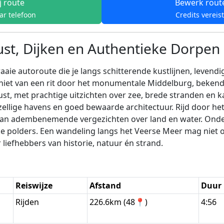
j route
Bewerk rout
ar telefoon
Credits vereis
st, Dijken en Authentieke Dorpen
aaie autoroute die je langs schitterende kustlijnen, leven
geniet van een rit door het monumentale Middelburg, bekend
t, met prachtige uitzichten over zee, brede stranden en ka
llige havens en goed bewaarde architectuur. Rijd door het
 van adembenemende vergezichten over land en water. Ond
e polders. Een wandeling langs het Veerse Meer mag niet on
liefhebbers van historie, natuur én strand.
Reiswijze
Afstand
Duur
Rijden
226.6km (48📍)
4:56