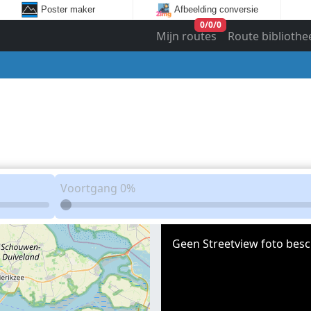
Poster maker
Afbeelding conversie
0
/
0
/
0
Mijn routes
Route bibliothe
Voortgang
0%
Geen Streetview foto besc