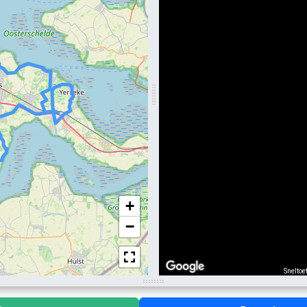
+
−
Sneltoe