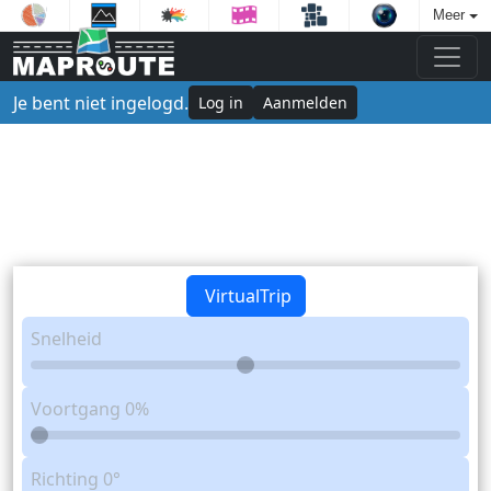
Meer
Je bent niet ingelogd.
Log in
Aanmelden
VirtualTrip
Snelheid
Voortgang
0%
Richting
0°