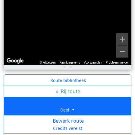
Sneltoetsen
Kaartgegevens
Voorwaarden
Probleem melden
Route bibliotheek
»
Rij route
Deel
Bewerk route
Credits vereist