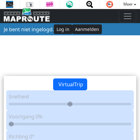
Meer
Je bent niet ingelogd.
Log in
Aanmelden
VirtualTrip
Snelheid
Voortgang
0%
Richting
0°