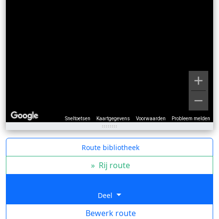
Sneltoetsen
Kaartgegevens
Voorwaarden
Probleem melden
Route bibliotheek
»
Rij route
Deel
Bewerk route