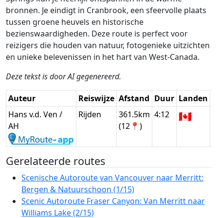
bronnen. Je eindigt in Cranbrook, een sfeervolle plaats
tussen groene heuvels en historische
bezienswaardigheden. Deze route is perfect voor
reizigers die houden van natuur, fotogenieke uitzichten
en unieke belevenissen in het hart van West-Canada.
Deze tekst is door AI gegenereerd.
Auteur
Reiswijze
Afstand
Duur
Landen
D
Hans v.d. Ven /
Rijden
361.5km
4:12
🇨🇦
G
AH
(12📍)
Gerelateerde routes
Scenische Autoroute van Vancouver naar Merritt:
Bergen & Natuurschoon (1/15)
Scenic Autoroute Fraser Canyon: Van Merritt naar
Williams Lake (2/15)