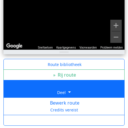
Sneltoetsen
Kaartgegevens
Voorwaarden
Probleem melden
Route bibliotheek
»
Rij route
Deel
Bewerk route
Credits vereist