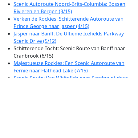
Scenic Autoroute Noord-Brits-Columbia: Bossen,
Rivieren en Bergen (3/15)
Verken de Rockies: Schitterende Autoroute van
Prince George naar Jasper (4/15)
Jasper naar Banff: De Ultieme Icefields Parkway
Scenic Drive (5/12)
Schitterende Tocht: Scenic Route van Banff naar
Cranbrook (6/15)
Majestueuze Rockies: Een Scenic Autoroute van
Fernie naar Flathead Lake (7/15)
Scenic Route: Van Whitefish naar Sandpoint door
de Cabinet Mountains (8/15)
Prachtige Wildernisroute: Van Sandpoint naar
Colville door Idaho & Washington (9/15)
Schitterende Autoroute door het Meerlandschap
en de Cascade-Vooruitlopers van Washington
(10/15)
Scenic Cascades Route: Van Wenatchee naar het
Hart van Seattle (11/15)