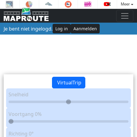
Meer
Je bent niet ingelogd.
Log in
Aanmelden
VirtualTrip
Snelheid
Voortgang
0%
Richting
0°