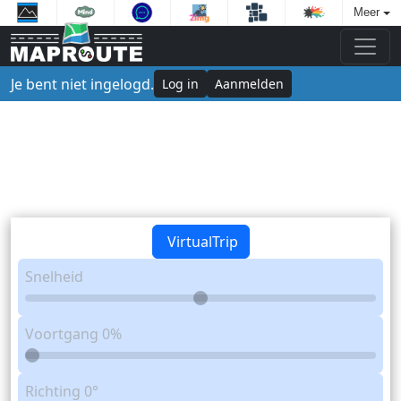
Meer
Je bent niet ingelogd.
Log in
Aanmelden
VirtualTrip
Snelheid
Voortgang
0%
Richting
0°