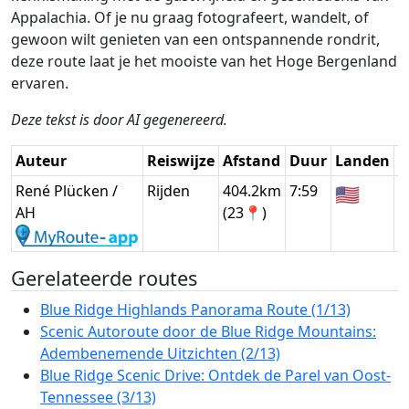
Appalachia. Of je nu graag fotografeert, wandelt, of
gewoon wilt genieten van een ontspannende rondrit,
deze route laat je het mooiste van het Hoge Bergenland
ervaren.
Deze tekst is door AI gegenereerd.
Auteur
Reiswijze
Afstand
Duur
Landen
D
René Plücken /
Rijden
404.2km
7:59
🇺🇸
G
AH
(23📍)
Gerelateerde routes
Blue Ridge Highlands Panorama Route (1/13)
Scenic Autoroute door de Blue Ridge Mountains:
Adembenemende Uitzichten (2/13)
Blue Ridge Scenic Drive: Ontdek de Parel van Oost-
Tennessee (3/13)