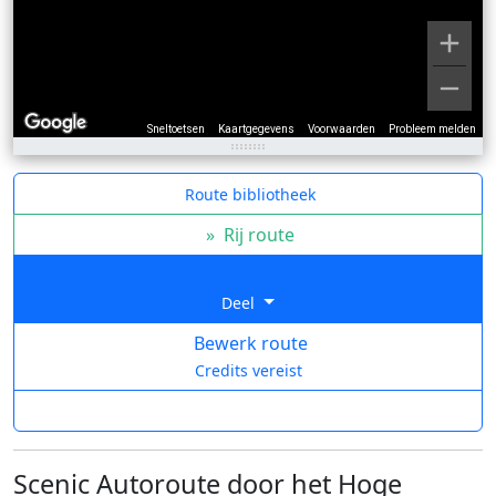
Sneltoetsen
Kaartgegevens
Voorwaarden
Probleem melden
Route bibliotheek
»
Rij route
Deel
Bewerk route
Credits vereist
Scenic Autoroute door het Hoge