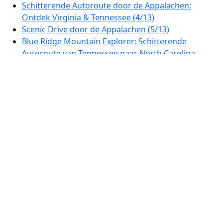
Schitterende Autoroute door de Appalachen:
Ontdek Virginia & Tennessee (4/13)
Scenic Drive door de Appalachen (5/13)
Blue Ridge Mountain Explorer: Schitterende
Autoroute van Tennessee naar North Carolina
(6/13)
Scenic Highlands Route: Ontdek de Blue Ridge &
Appalachen (7/13)
Appalachian Highlands Scenic Drive: Van Johnson
City naar Cherokee Lake (8/13)
Scenic Autoroute door het Hoge Bergenland (9/13)
Scenic Route door het Appalachengebergte: Van
Johnson City naar Kingsport (10/13)
Schitterende Rondrit: Johnson City naar Roan
Mountain (11/13)
Scenic Autoroute door de Blue Ridge Highlands
(12/13)
Ontdek de Appalachian Highlands Scenic Drive
(13/13)