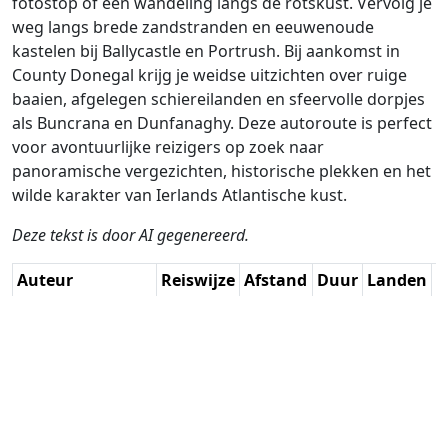
fotostop of een wandeling langs de rotskust. Vervolg je
weg langs brede zandstranden en eeuwenoude
kastelen bij Ballycastle en Portrush. Bij aankomst in
County Donegal krijg je weidse uitzichten over ruige
baaien, afgelegen schiereilanden en sfeervolle dorpjes
als Buncrana en Dunfanaghy. Deze autoroute is perfect
voor avontuurlijke reizigers op zoek naar
panoramische vergezichten, historische plekken en het
wilde karakter van Ierlands Atlantische kust.
Deze tekst is door AI gegenereerd.
Auteur
Reiswijze
Afstand
Duur
Landen
D
Wil van der Helm
Rijden
172.6km
2:48
🇬🇧
🇮🇪
G
/ AH
(11📍)