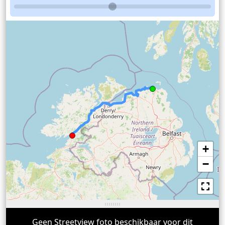
+
−
Geen Streetview foto beschikbaar voor dit