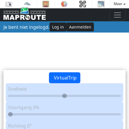
Meer
Je bent niet ingelogd.
Log in
Aanmelden
VirtualTrip
Snelheid
Voortgang
0%
Richting
0°