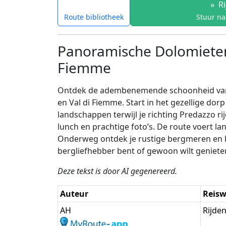
»
Ri
Route bibliotheek
Stuur na
Panoramische Dolomietenr
Fiemme
Ontdek de adembenemende schoonheid van de
en Val di Fiemme. Start in het gezellige do
landschappen terwijl je richting Predazzo 
lunch en prachtige foto’s. De route voert 
Onderweg ontdek je rustige bergmeren en b
bergliefhebber bent of gewoon wilt geniete
Deze tekst is door AI gegenereerd.
Auteur
Reisw
AH
Rijde