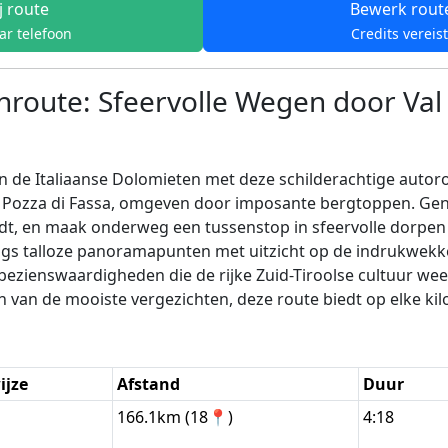
j route
Bewerk rout
ar telefoon
Credits vereis
oute: Sfeervolle Wegen door Val d
 Italiaanse Dolomieten met deze schilderachtige autorout
rp Pozza di Fassa, omgeven door imposante bergtoppen. Gen
rijdt, en maak onderweg een tussenstop in sfeervolle dorp
langs talloze panoramapunten met uitzicht op de indrukwek
ezienswaardigheden die de rijke Zuid-Tiroolse cultuur wee
n van de mooiste vergezichten, deze route biedt op elke k
ijze
Afstand
Duur
n
166.1km (18📍)
4:18