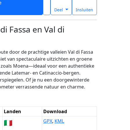
e
t
Deel
Insluiten
i Fassa en Val di
e door de prachtige valleien Val di Fassa
iet van spectaculaire uitzichten en groene
en zoals Moena—ideaal voor een authentieke
kende Latemar- en Catinaccio-bergen.
rspiegelen. Of je nu een doorgewinterde
ilometer verrassende natuur en charme.
Landen
Download
🇮🇹
GPX
,
KML