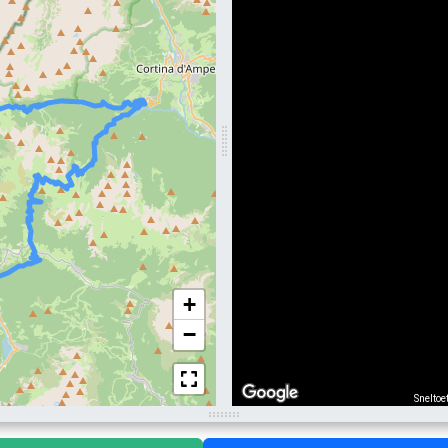
+
−
Sneltoe