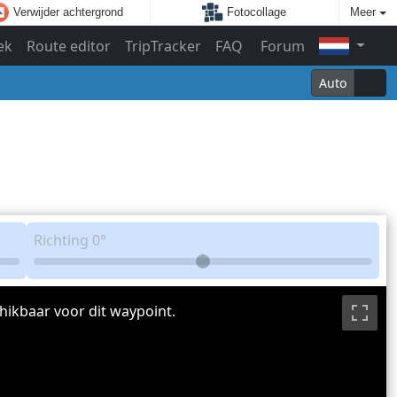
Verwijder achtergrond
Fotocollage
Meer
ek
Route editor
TripTracker
FAQ
Forum
Auto
Richting
0°
hikbaar voor dit waypoint.