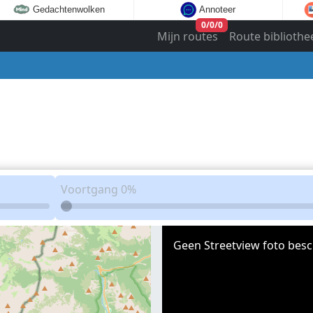
Gedachtenwolken
Annoteer
0
/
0
/
0
Mijn routes
Route bibliothe
Voortgang
0%
Geen Streetview foto besc