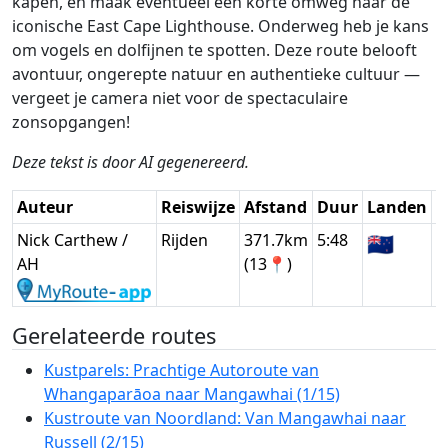
kapen, en maak eventueel een korte omweg naar de
iconische East Cape Lighthouse. Onderweg heb je kans
om vogels en dolfijnen te spotten. Deze route belooft
avontuur, ongerepte natuur en authentieke cultuur —
vergeet je camera niet voor de spectaculaire
zonsopgangen!
Deze tekst is door AI gegenereerd.
Auteur
Reiswijze
Afstand
Duur
Landen
D
Nick Carthew /
Rijden
371.7km
5:48
🇳🇿
G
AH
(13📍)
Gerelateerde routes
Kustparels: Prachtige Autoroute van
Whangaparāoa naar Mangawhai (1/15)
Kustroute van Noordland: Van Mangawhai naar
Russell (2/15)