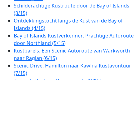
Schilderachtige Kustroute door de Bay of Islands
(3/15)
Ontdekkingstocht langs de Kust van de Bay of
Islands (4/15)
Bay of Islands Kustverkenner: Prachtige Autoroute
door Northland (5/15)
Kustparels: Een Scenic Autoroute van Warkworth
naar Raglan (6/15)
Scenic Drive: Hamilton naar Kawhia Kustavontuur
(7/15)
Taranaki Kust- en Bergenroute (8/15)
Van Plateau naar Kust: De Ultieme Scenic Drive van
Manawatū naar Wellington (9/15)
Scenische Autoroute van Wellington naar Napier:
Van Hoofdstad tot Art Deco-stad (10/15)
Het Schitterende Hart van Nieuw-Zeeland: Van
Napier naar Lake Taupō (11/15)
Thermisch Wonderland Route: Een