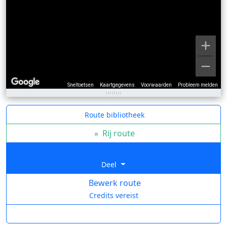
Sneltoetsen
Kaartgegevens
Voorwaarden
Probleem melden
Route bibliotheek
»
Rij route
Deel
Bewerk route
Credits vereist