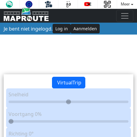
Meer
Je bent niet ingelogd.
Log in
Aanmelden
VirtualTrip
Snelheid
Voortgang
0%
Richting
0°