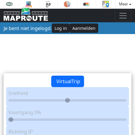
Meer
Je bent niet ingelogd.
Log in
Aanmelden
VirtualTrip
Snelheid
Voortgang
0%
Richting
0°