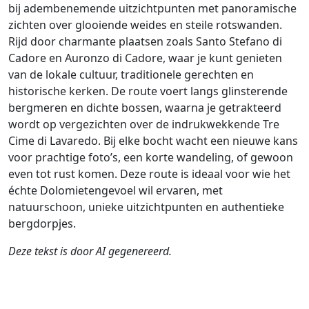
bij adembenemende uitzichtpunten met panoramische
zichten over glooiende weides en steile rotswanden.
Rijd door charmante plaatsen zoals Santo Stefano di
Cadore en Auronzo di Cadore, waar je kunt genieten
van de lokale cultuur, traditionele gerechten en
historische kerken. De route voert langs glinsterende
bergmeren en dichte bossen, waarna je getrakteerd
wordt op vergezichten over de indrukwekkende Tre
Cime di Lavaredo. Bij elke bocht wacht een nieuwe kans
voor prachtige foto’s, een korte wandeling, of gewoon
even tot rust komen. Deze route is ideaal voor wie het
échte Dolomietengevoel wil ervaren, met
natuurschoon, unieke uitzichtpunten en authentieke
bergdorpjes.
Deze tekst is door AI gegenereerd.
Auteur
Reiswijze
Afstand
Duur
Landen
D
Hans v.d. Ven /
Rijden
488.1km
9:43
🇦🇹
🇮🇹
G