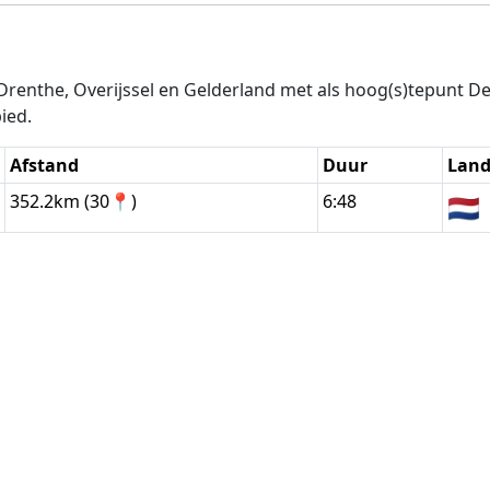
Drenthe, Overijssel en Gelderland met als hoog(s)tepunt D
ied.
Afstand
Duur
Lan
352.2km (30📍)
6:48
🇳🇱