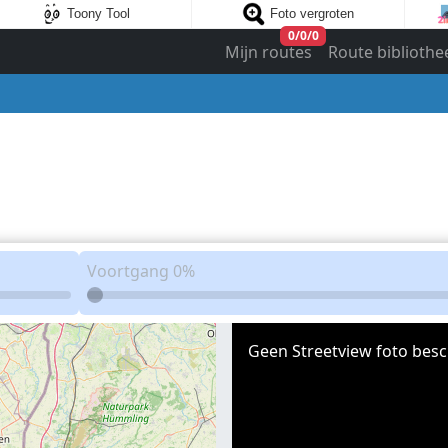
Toony Tool
Foto vergroten
0
/
0
/
0
Mijn routes
Route bibliothe
Voortgang
0%
Geen Streetview foto besc