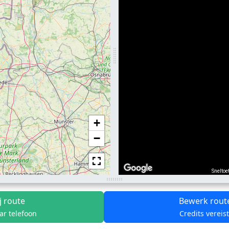
+
−
Sneltoe
j route
Bewerk rout
ar telefoon
Credits vereis