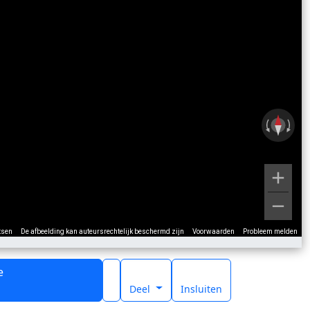
tsen
De afbeelding kan auteursrechtelijk beschermd zijn
Voorwaarden
Probleem melden
e
t
Deel
Insluiten