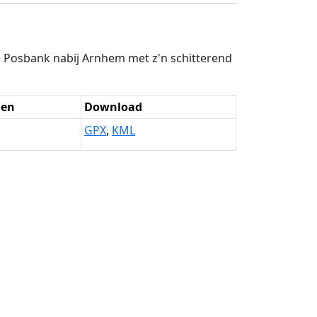
e Posbank nabij Arnhem met z'n schitterend
den
Download
GPX
,
KML