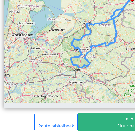
»
Ri
Route bibliotheek
Stuur na