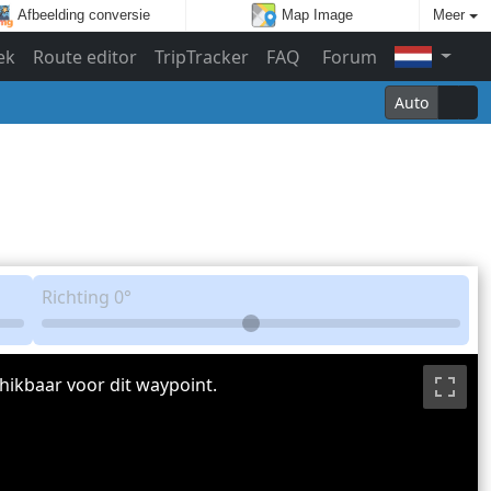
Afbeelding conversie
Map Image
Meer
ek
Route editor
TripTracker
FAQ
Forum
Auto
Richting
0°
hikbaar voor dit waypoint.