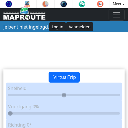
Meer
Je bent niet ingelogd.
Log in
Aanmelden
VirtualTrip
Snelheid
Voortgang
0%
Richting
0°