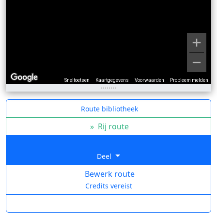
Sneltoetsen
Kaartgegevens
Voorwaarden
Probleem melden
Route bibliotheek
»
Rij route
Deel
Bewerk route
Credits vereist