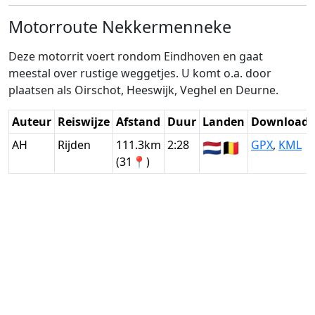
Motorroute Nekkermenneke
Deze motorrit voert rondom Eindhoven en gaat
meestal over rustige weggetjes. U komt o.a. door
plaatsen als Oirschot, Heeswijk, Veghel en Deurne.
Auteur
Reiswijze
Afstand
Duur
Landen
Download
AH
Rijden
111.3km
2:28
🇳🇱
🇧🇪
GPX
,
KML
(31📍)