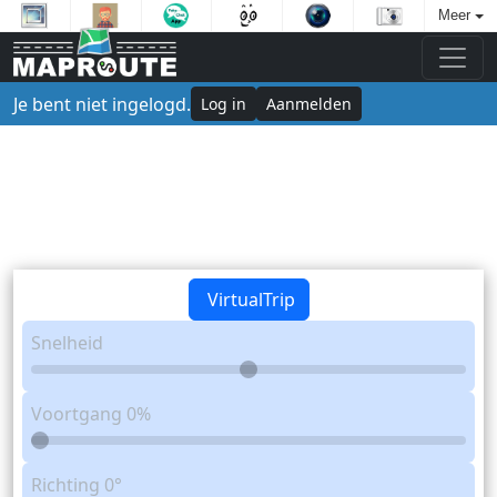
Meer
Je bent niet ingelogd.
Log in
Aanmelden
VirtualTrip
Snelheid
Voortgang
0%
Richting
0°