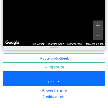
Sneltoetsen
Kaartgegevens
Voorwaarden
Probleem melden
Route bibliotheek
»
Rij route
Deel
Bewerk route
Credits vereist