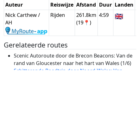
Auteur
Reiswijze
Afstand
Duur
Landen
D
Nick Carthew /
Rijden
261.8km
4:59
🇬🇧
G
AH
(19📍)
Gerelateerde routes
Scenic Autoroute door de Brecon Beacons: Van de
rand van Gloucester naar het hart van Wales (1/6)
Schitterende Roadtrip door Noord-Wales: Van
Brecon tot Anglesey (2/6)
Anglesey Kustroute: Prachtige Autotocht Over het
Eiland (3/6)
Van Snowdonia naar Pembrokeshire: Een
Betoverende Rijstour door Wales (4/6)
Pembrokeshire Kustroute: Adembenemende Tocht
door Wales (5/6)
Hoogtepunten van Wales: Scenic Route door
Brecon Beacons en Wye Valley (6/6)