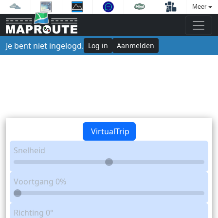
Meer
Je bent niet ingelogd.
Log in
Aanmelden
VirtualTrip
Snelheid
Voortgang
0%
Richting
0°