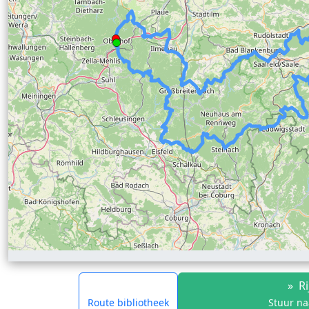
»
Ri
Route bibliotheek
Stuur na