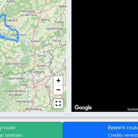
+
−
Sneltoe
j route
Bewerk rout
ar telefoon
Credits vereis