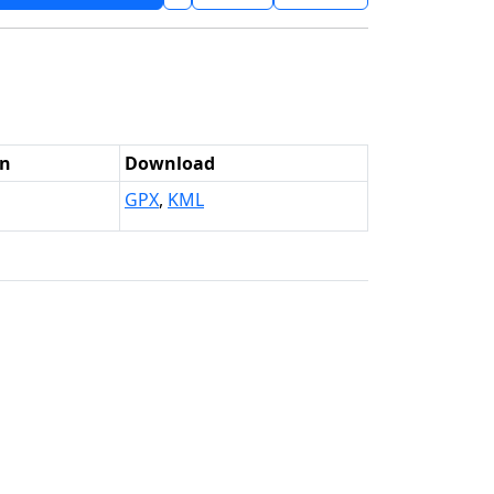
n
Download
GPX
,
KML