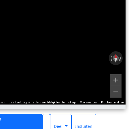
tsen
De afbeelding kan auteursrechtelijk beschermd zijn
Voorwaarden
Probleem melden
e
t
Deel
Insluiten