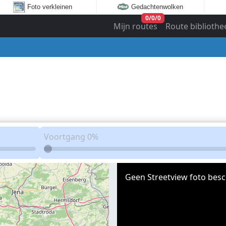
Foto verkleinen
Gedachtenwolken
0
/
0
/
0
Mijn routes
Route bibliothe
Voortgang
0%
Geen Streetview foto besc