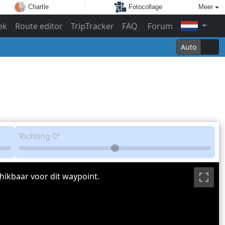
Chartle
Fotocollage
Meer
ek
Route editor
TripTracker
FAQ
Forum
Auto
Richting
0°
hikbaar voor dit waypoint.