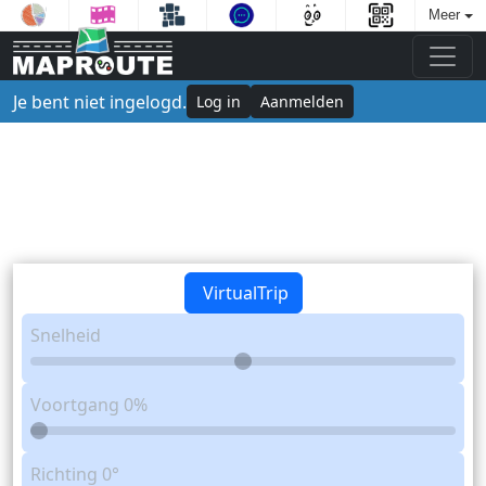
Meer
Je bent niet ingelogd.
Log in
Aanmelden
VirtualTrip
Snelheid
Voortgang
0%
Richting
0°