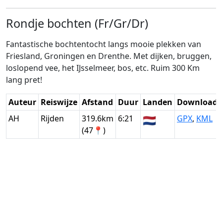
Rondje bochten (Fr/Gr/Dr)
Fantastische bochtentocht langs mooie plekken van
Friesland, Groningen en Drenthe. Met dijken, bruggen,
loslopend vee, het IJsselmeer, bos, etc. Ruim 300 Km
lang pret!
Auteur
Reiswijze
Afstand
Duur
Landen
Download
AH
Rijden
319.6km
6:21
🇳🇱
GPX
,
KML
(47📍)