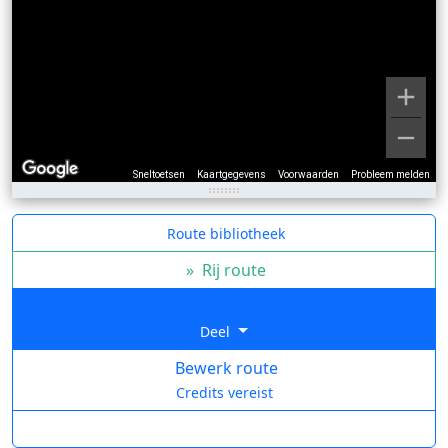
Sneltoetsen
Kaartgegevens
Voorwaarden
Probleem melden
Route bibliotheek
»
Rij route
Deel
Bewerk route
Credits vereist