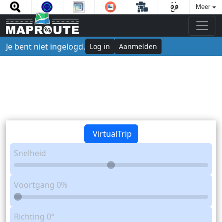
Meer
Je bent niet ingelogd.
Log in
Aanmelden
VirtualTrip
Snelheid
Voortgang
0%
Richting
0°