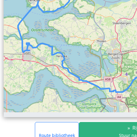
»
Ri
Route bibliotheek
Stuur na