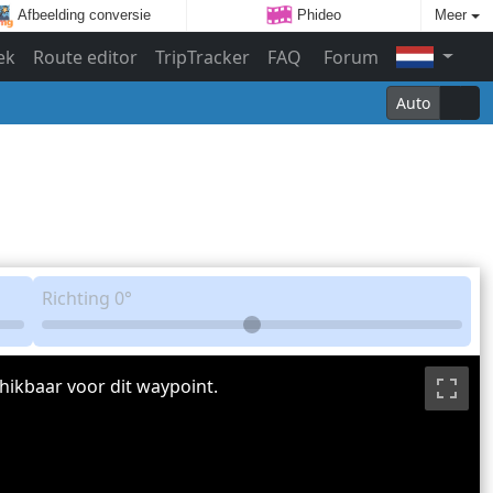
Afbeelding conversie
Phideo
Meer
ek
Route editor
TripTracker
FAQ
Forum
Auto
Richting
0°
hikbaar voor dit waypoint.