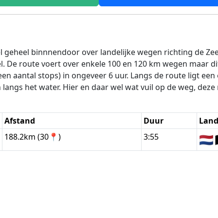
el geheel binnnendoor over landelijke wegen richting de Z
. De route voert over enkele 100 en 120 km wegen maar dit 
 aantal stops) in ongeveer 6 uur. Langs de route ligt een o
langs het water. Hier en daar wel wat vuil op de weg, deze r
Afstand
Duur
Lan
188.2km (30📍)
3:55
🇳🇱
