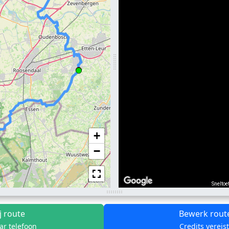
+
−
Sneltoe
j route
Bewerk rout
ar telefoon
Credits vereis