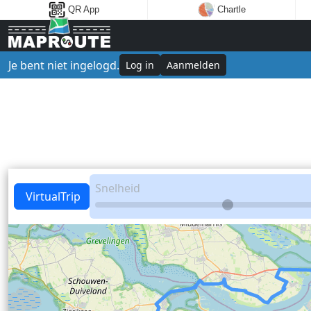
QR App
Chartle
Je bent niet ingelogd.
Log in
Aanmelden
Snelheid
VirtualTrip