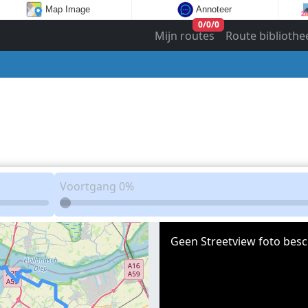
Map Image
Annoteer
0
/
0
/
0
Mijn routes
Route bibliothe
Voortgang
0%
Geen Streetview foto besc