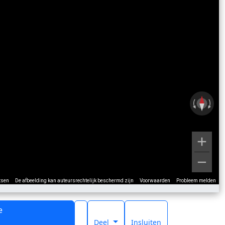
tsen
De afbeelding kan auteursrechtelijk beschermd zijn
Voorwaarden
Probleem melden
e
t
Deel
Insluiten